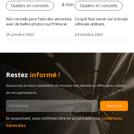
4 min
4
Guides et conseils
Guides et conseils
Nos conseils pour faire des annonces
Ce qu’il faut savoir sur la location 
avec de belles photos sur Primecar
véhicule utilitaire.
25 octobre 2023
24 octobre 2023
Restez
informé !
Souscrivez à notre newsletter et recevez nos dernières offres avec celles
de nos partenaires.
Souscrire
En souscrivant, vous confirmez être en accord avec nos
Conditions
Générales